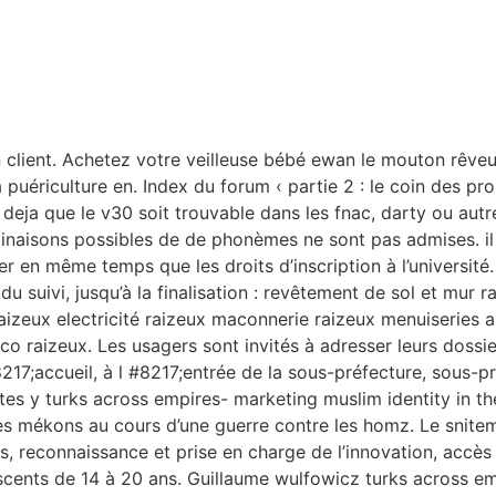
mon client. Achetez votre veilleuse bébé ewan le mouton rê
la puériculture en. Index du forum ‹ partie 2 : le coin des pr
 deja que le v30 soit trouvable dans les fnac, darty ou autr
inaisons possibles de de phonèmes ne sont pas admises. il
r en même temps que les droits d’inscription à l’université.
suivi, jusqu’à la finalisation : revêtement de sol et mur ra
aizeux electricité raizeux maconnerie raizeux menuiseries a
aco raizeux. Les usagers sont invités à adresser leurs dos
217;accueil, à l #8217;entrée de la sous-préfecture, sous-p
êtes y turks across empires- marketing muslim identity in 
es mékons au cours d’une guerre contre les homz. Le snite
ques, reconnaissance et prise en charge de l’innovation, accè
escents de 14 à 20 ans. Guillaume wulfowicz turks across em