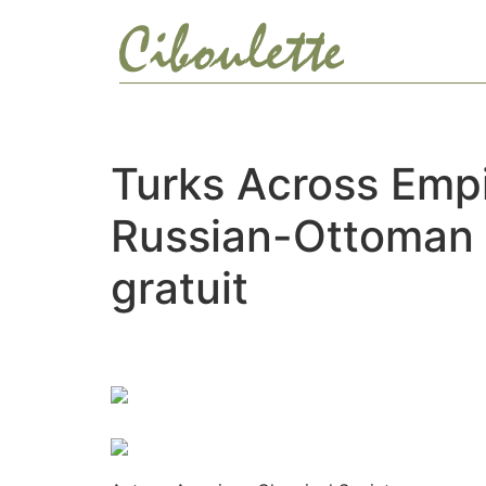
Ir
al
contenido
Turks Across Empi
Russian-Ottoman 
gratuit