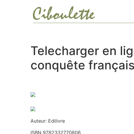
Ir
al
contenido
Telecharger en lig
conquête français
Auteur: Edilivre
ISBN 9782332770806