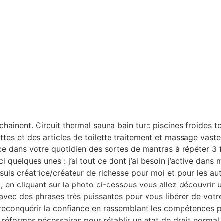
chainent. Circuit thermal sauna bain turc piscines froides to
ettes et des articles de toilette traitement et massage vast
e dans votre quotidien des sortes de mantras à répéter 3 f
quelques unes : j’ai tout ce dont j’ai besoin j’active dans m
e suis créatrice/créateur de richesse pour moi et pour les a
, en cliquant sur la photo ci-dessous vous allez découvrir 
vec des phrases très puissantes pour vous libérer de votre r
et reconquérir la confiance en rassemblant les compétences 
s réformes nécessaires pour rétablir un etat de droit normal,