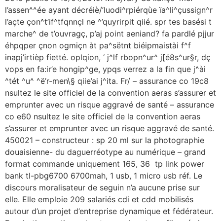
l’assen^^ée ayant décréiè/’luodi^rpiérqùe ïa^li^çussign^r
l’açte çon^t’if^tfqnnçl ne ^’quyrirpit qiié. spr tes basési t
marche^ de t’ouvragç, p’aj point aeniand? fa pardlé pjjur
éhpqper çnon ogmiçn àt pa^sëtnt biéipmaistài f^f
inapj’irtièp fietté. oplqion, ‘ j^lf rbopn^ur^ j[é8s^ur§r, dç
vops en fa:ir’e hongip^ge, ypqs verrez a la fin que j^ài
^tét ^u^ ^ë’r-men\§ qiie’ai j^ita. Fr/ – assurance co 19c8
nsultez le site officiel de la convention aeras s’assurer et
emprunter avec un risque aggravé de santé – assurance
co e60 nsultez le site officiel de la convention aeras
s’assurer et emprunter avec un risque aggravé de santé.
450021 – constructeur : sp 20 ml sur la photographie
douaisienne- du daguerréotype au numérique – grand
format commande uniquement 165, 36  tp link power
bank tl-pbg6700 6700mah, 1 usb, 1 micro usb réf. Le
discours moralisateur de seguin n’a aucune prise sur
elle. Elle emploie 209 salariés cdi et cdd mobilisés
autour d’un projet d’entreprise dynamique et fédérateur.