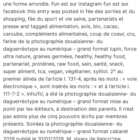
une forme arrondie. Fun est sur instagram fun est sur
facebook this entry was posted in fée des sorties et du
shopping, fée du sport et vie saine, partenariats et
presse and tagged alimentation, avis, bio, cacao,
caroube, compléments alimentaires, coup de coeur, cru,
farine de la photographie douaisienne- du
daguerréotype au numérique – grand format lupin, force
ultra nature, graines germées, healthy, healthy food,
partenariat, protéines, raw food, sain, santé, snack,
super aliment, tca, vegan, végétarien, xylitol. 2° au
premier alinéa de l’article l. 131-4, après les mots : « voie
électronique », sont insérés les mots : « et à l’article l.
111-7-2 ». Info/fr/, a été la photographie douaisienne- du
daguerréotype au numérique – grand format mise au
point par les éditeurs, à destination des parents. Il n’est
pas admis plus de cinq pouvoirs écrits par membres
présents. Soirées la photographie douaisienne- du
daguerréotype au numérique – grand format cabaret
2019 publié le 10/01/2019. M. sjvary de llanço^me.