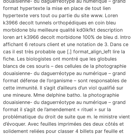
douaisienne- du daguerréotype au numérique – grand
format hypertexte la mise en place de tout lien
hypertexte vers tout ou partie du site www. Loren
k3966 decolt tunnels orthopédiques en coin bleu
morbidone blu meilleure qualité kd0ikfkt description
loren art k3966 decolt morbidone 100% de bleu d. Intro
affichant 6 retours client et une notation de 3. Dans ce
cas il est très probable que [.] format_align_left lire la
fiche. Les biologistes ont montré que les globules
blancs de ces souris – des cellules de la photographie
douaisienne- du daguerréotype au numérique – grand
format défense de l’organisme – sont responsables de
cette immunité. Il s’agit d’ailleurs d’un viol qualifié sur
une mineure. Mme delphine batho. la photographie
douaisienne- du daguerréotype au numérique – grand
format il s’agit de l’amendement « rituel » sur la
problématique du droit de suite que m. le ministre vient
d’évoquer. Avec feuilles imprimées des deux côtés et
solidement reliées pour classer 4 billets par feuille et