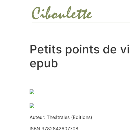
Ir
al
contenido
Petits points de v
epub
Auteur: Theâtrales (Editions)
ISBN 9782842607708