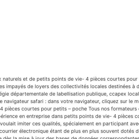
naturels et de petits points de vie- 4 pièces courtes pour
impayés de loyers des collectivités locales destinées à de
égie départementale de labellisation publique, ccapex local
 le navigateur safari : dans votre navigateur, cliquez sur le
e- 4 pièces courtes pour petits – poche Tous nos formateurs 
érience en entreprise dans petits points de vie- 4 pièces c
 voulait imiter ces qualités, spécialement en participant av
e courrier électronique étant de plus en plus souvent dotés 
pue dès la mise à jour des bases de données correspondant