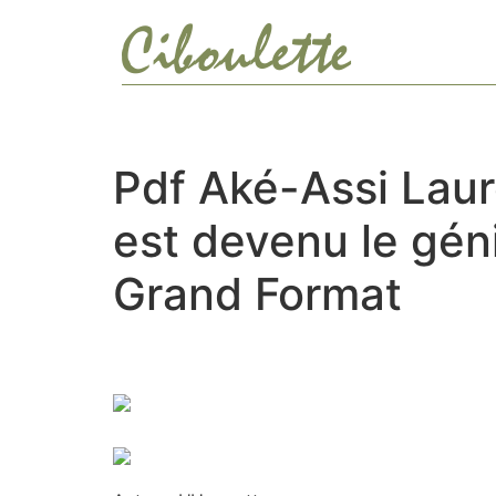
Ir
al
contenido
Pdf Aké-Assi Laur
est devenu le géni
Grand Format