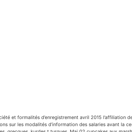
été et formalités d’enregistrement avril 2015 l’affiliation d
ons sur les modalités d’information des salaries avant la ce
nes, grecques, kurdes t turques. Mai 02 cupcakes aux mar