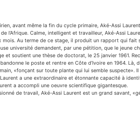
ien, avant même la fin du cycle primaire, Aké-Assi Laurent a
e l’Afrique. Calme, intelligent et travailleur, Aké-Assi Laur
mois. Au terme de ce stage, il produit un rapport qui fait s
gieuse université demandent, par une pétition, que le jeune 
e et soutient une thèse de doctorat, le 25 janvier 1961. Re
abandonne le poste et rentre en Côte d’Ivoire en 1964. Là, d
main, «fonçant sur toute plante qui lui semble suspecte». Il 
Laurent a une extraordinaire et étonnante capacité à identifie
urent a accompli une oeuvre scientifique gigantesque.
nné de travail, Aké-Assi Laurent est un grand savant, «gén