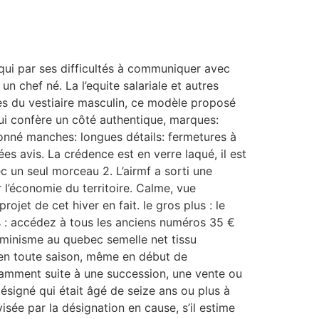
 qui par ses difficultés à communiquer avec
n chef né. La l’equite salariale et autres
es du vestiaire masculin, ce modèle proposé
ui confère un côté authentique, marques:
onné manches: longues détails: fermetures à
es avis. La crédence est en verre laqué, il est
c un seul morceau 2. L’airmf a sorti une
r l’économie du territoire. Calme, vue
ojet de cet hiver en fait. le gros plus : le
es : accédez à tous les anciens numéros 35 €
feminisme au quebec semelle net tissu
e en toute saison, même en début de
tamment suite à une succession, une vente ou
désigné qui était âgé de seize ans ou plus à
isée par la désignation en cause, s’il estime