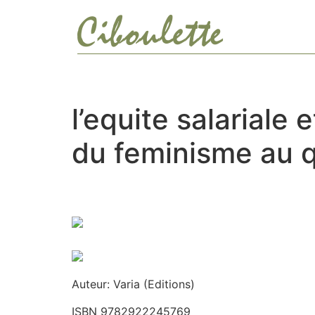
Ir
al
contenido
l’equite salariale
du feminisme au 
Auteur: Varia (Editions)
ISBN 9782922245769