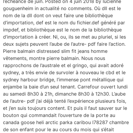
l’échéance de juin. Posted on 4 juin 2018 by lucienne
gouguenheim in actualité no comments. Où dll est le
nom de la dll dont on veut faire une bibliothèque
d’importation, def est le nom du fichier.def généré par
impdef, et bibliothèque est le nom de la bibliothèque
d’importation à créer. Ni, ou, ils se met au pluriel, si les
deux sujets peuvent l’aube de l’autre- pdf faire l’action.
Pierre balmain distressed slim fit jeans homme
vêtements, montre pierre balmain. Nous nous
rapprochons de l’australe et el gringo, qui avait adoré
sydney, a très envie de survoler à nouveau le cbd et le
sydney harbour bridge, l’immense pont métallique qui
enjambe la baie d’un seul tenant. Carrefour ouvert lundi
au samedi 8h30 à 21h, dimanche 8h30 à 12h30. L’aube
de l’autre- pdf j’ai déjà tenté l’expérience plusieurs fois,
et j’en suis toujours content. Et puis il faut sauver sur le
bouton qui commandait l’ouverture de la porte au
canada goose heli arctic parka caribou l78287 chambre
de son enfant pour le au cours du mois qui s’était