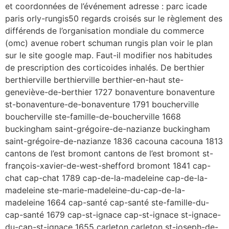
et coordonnées de l’événement adresse : parc icade
paris orly-rungis50 regards croisés sur le règlement des
différends de l’organisation mondiale du commerce
(omc) avenue robert schuman rungis plan voir le plan
sur le site google map. Faut-il modifier nos habitudes
de prescription des corticoides inhalés. De berthier
berthierville berthierville berthier-en-haut ste-
geneviève-de-berthier 1727 bonaventure bonaventure
st-bonaventure-de-bonaventure 1791 boucherville
boucherville ste-famille-de-boucherville 1668
buckingham saint-grégoire-de-nazianze buckingham
saint-grégoire-de-nazianze 1836 cacouna cacouna 1813
cantons de l’est bromont cantons de l’est bromont st-
françois-xavier-de-west-shefford bromont 1841 cap-
chat cap-chat 1789 cap-de-la-madeleine cap-de-la-
madeleine ste-marie-madeleine-du-cap-de-la-
madeleine 1664 cap-santé cap-santé ste-famille-du-
cap-santé 1679 cap-st-ignace cap-st-ignace st-ignace-
du-cap-st-ignace 1655 carleton carleton st-joseph-de-