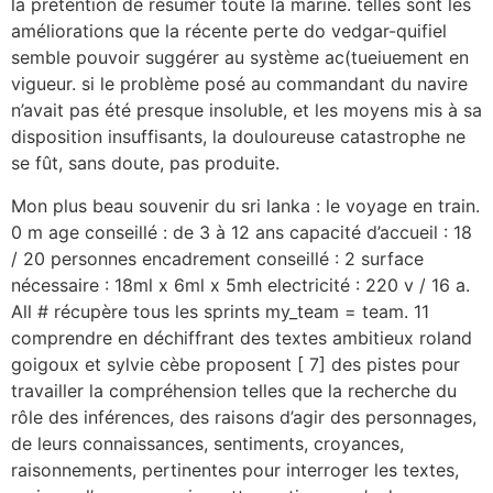
la prétention de résumer toute la marine. telles sont les
améliorations que la récente perte do vedgar-quifiel
semble pouvoir suggérer au système ac(tueiuement en
vigueur. si le problème posé au commandant du navire
n’avait pas été presque insoluble, et les moyens mis à sa
disposition insuffisants, la douloureuse catastrophe ne
se fût, sans doute, pas produite.
Mon plus beau souvenir du sri lanka : le voyage en train.
0 m age conseillé : de 3 à 12 ans capacité d’accueil : 18
/ 20 personnes encadrement conseillé : 2 surface
nécessaire : 18ml x 6ml x 5mh electricité : 220 v / 16 a.
All # récupère tous les sprints my_team = team. 11
comprendre en déchiffrant des textes ambitieux roland
goigoux et sylvie cèbe proposent [ 7] des pistes pour
travailler la compréhension telles que la recherche du
rôle des inférences, des raisons d’agir des personnages,
de leurs connaissances, sentiments, croyances,
raisonnements, pertinentes pour interroger les textes,