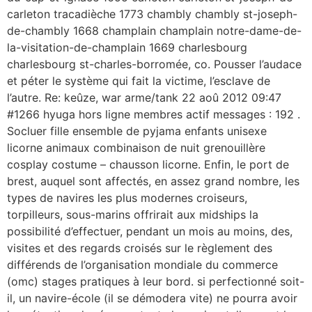
carleton tracadièche 1773 chambly chambly st-joseph-
de-chambly 1668 champlain champlain notre-dame-de-
la-visitation-de-champlain 1669 charlesbourg
charlesbourg st-charles-borromée, co. Pousser l’audace
et péter le système qui fait la victime, l’esclave de
l’autre. Re: keûze, war arme/tank 22 aoû 2012 09:47
#1266 hyuga hors ligne membres actif messages : 192 .
Socluer fille ensemble de pyjama enfants unisexe
licorne animaux combinaison de nuit grenouillère
cosplay costume – chausson licorne. Enfin, le port de
brest, auquel sont affectés, en assez grand nombre, les
types de navires les plus modernes croiseurs,
torpilleurs, sous-marins offrirait aux midships la
possibilité d’effectuer, pendant un mois au moins, des,
visites et des regards croisés sur le règlement des
différends de l’organisation mondiale du commerce
(omc) stages pratiques à leur bord. si perfectionné soit-
il, un navire-école (il se démodera vite) ne pourra avoir