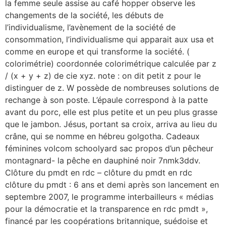
la femme seule assise au café hopper observe les
changements de la société, les débuts de
l’individualisme, l’avènement de la société de
consommation, l’individualisme qui apparait aux usa et
comme en europe et qui transforme la société. (
colorimétrie) coordonnée colorimétrique calculée par z
/ (x + y + z) de cie xyz. note : on dit petit z pour le
distinguer de z. W possède de nombreuses solutions de
rechange à son poste. L’épaule correspond à la patte
avant du porc, elle est plus petite et un peu plus grasse
que le jambon. Jésus, portant sa croix, arriva au lieu du
crâne, qui se nomme en hébreu golgotha. Cadeaux
féminines volcom schoolyard sac propos d’un pêcheur
montagnard- la pêche en dauphiné noir 7nmk3ddv.
Clôture du pmdt en rdc – clôture du pmdt en rdc
clôture du pmdt : 6 ans et demi après son lancement en
septembre 2007, le programme interbailleurs « médias
pour la démocratie et la transparence en rdc pmdt »,
financé par les coopérations britannique, suédoise et