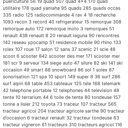
puericulture 56 19 quad 507 quad 4×4 170 quad
utilitaire 178 quad yamaha 95 quads 285 quads occas
335 radio 125 radiocommande 4 rav 4 18 recherche
1093 recon 3 record 40 refrigerateur 15 remorque 308
remorque auto 172 remorque moto 3 remorques 51
renault 438 renault 8 20 renault laguna 90 rencontres
142 reseau ypocamp 51 residence mobile 90 rhino 133
rolex 107 roue 17 salon 12 sans 37 scenic 21 scie 48
scoot 6 scooter 842 scooter des mer 171 scooter mer
181 scr 9 serveur 134 siege auto 47 silure 82 ski 141 ski
occasion 49 smart 88 snowboard 86 sol 1 solex 87
sonorisation 121 spa 10 sport 149 super 8 36 surf 286
surf alpin 68 table 453 tableaux 125 tele 168 telemark
42 telephone portable 12 telephones 44 television 48
tente 10 terrarium 44 6 toile de tente 80 tondeuse 157
tonne a lisier 212 toyota 73 traceur 107 tracteur 565
tracteur agricol 204 tracteur agricole sarthe 90 tracteur
d’occasion 6 tracteur renault 32 tracteur tondeuse 63
tracteur vigneron 61 tracteurs 310 tracteurs agricol 116