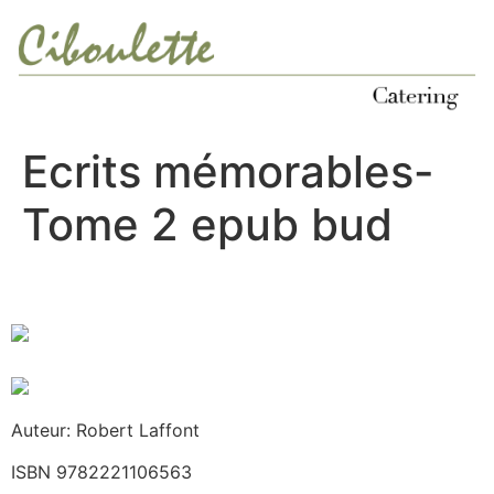
Ir
al
contenido
Ecrits mémorables-
Tome 2 epub bud
Auteur: Robert Laffont
ISBN 9782221106563