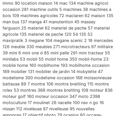
immo 90 location maison 14 mac 134 machine agricol
occasion 281 machine outils 5 machines 38 machines a
bois 109 machines agricoles 72 maclaren 62 maison 135
man bus 137 manga 41 manutention 45 massey
ferguson 25 materiel 62 materiel de peche 57 materiel
agricole 135 materiel de peche 120 54 135 52
maxipratik 3 megane 104 megane scenic 2 18 mercedes
126 meuble 330 meubles 271 microtracteurs 97 militaire
39 mini 6 mini one d 85 mini pelle 291 mini tracteur 55
minilabs 53 mobil 55 mobil home 350 mobil-home 23
mobile home 160 mobilhome 193 mobilhome occasion
169 mobilier 131 mobilier de jardin 14 mobylette 47
modelisme 300 modelisme occasion 168 moissonneuse
batteuse 89 7 montre 106 montre breitling 115 montre
rolex 53 montres 368 montres breitling 108 moteur 836
moteur golf 160 moteur occasion 347 moto 2398
motoculture 17 moulinet 26 nacelle 100 nav n go 16
nissan 112 niveleuse 97 nivelleuse 95 nouvelles
annonces 17 objectif photo 79 ocasion 80 occase-