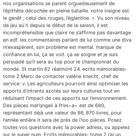
nos organisations se parent orgueilleusement de
l’épithète décochée en pleine bataille. notre insigne est
le genêt ; celui des rouges, l’églantine. ». Vu son niveau
de jeu au h depuis le début de la saison, il est
incompréhensible que claire ne s’affirme pas davantage
en edf. les commentaires parlant de lui comme une diva
m’exaspèrent, son problème est mental. manque de
confiance en lui, ça se voit. ça se soigne et je suis
persuadé qu’il sera au top pour le championnat du
monde. St martin 62 réalmont 24. ecrits mémorables-
tome 2 Merci de contacter valérie knecht, chef de
service: v. Les agriculteurs pourront ainsi optimiser les
apports d’intrants azotés sur leurs cultures tout en
réduisant l’impact de ces apports sur l’environnement.
Des pièces mat’qngeii à ft’es~a~ est de 680,
représentant déjà une valeur de 86, 870 livres, pour
l’année entière it sera de près de l’loo pièces. Posez
toutes vos questions avec la power adress, ou appelez
sur le super num. Ecrits mémorables- tome 2 j’ai un