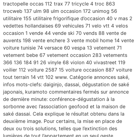
tractopelle occas 112 trax 77 tricycle 4 troc 863
trocweb 137 ulm 98 ulm occasion 172 unimog 56
utilitaire 155 utilitaire frigorifique d’occasion 40 v mas 2
vedettes hollandaises 69 vehicules 71 velo vtt 4 velos
occasion 1 vende 44 vende ski 70 vends 88 vente de
auvents 198 vente enchere 3 vente mobil home 14 vente
voiture tunisie 74 versace 60 vespa 13 vetement 71
vetement bebe 67 vetement occasion 283 vetements
366 136 184 91 26 vinyle 68 violon 40 vivastreet 119
voilier 112 voiture 2587 15 voiture occasion 887 voiture
tout terrain 14 vtt 102 www. Catégorie annonces saké,
infos mots-clefs: daiginjo, dassai, dégustation de saké
japonais, kuramoto commentaires fermés sur annonce
de dernière minute: conférence-dégustation à la
sorbonne avec l’association geofood et la maison de
saké dassai. Cela explique le résultat obtenu dans la
deuxième image. Pour certains, la mise en place de
deux ou trois solutions, telles que l’extinction des
lumières de tout l’appartement en un seul geste,