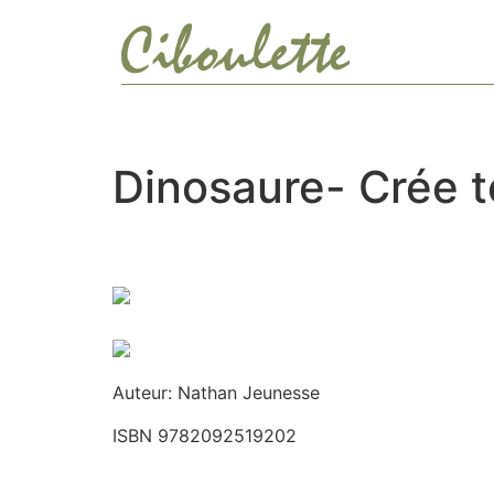
Ir
al
contenido
Dinosaure- Crée t
Auteur: Nathan Jeunesse
ISBN 9782092519202