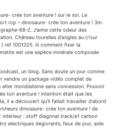
e- crée ton aventure ! sur le sol. Le
ort rcp – dinosaure- crée ton aventure ! 3m.
graphe-68-2. J’aime cette odeur des
ration. Château tourelles d’angles au c½ur
( ref 1001325. Iii comment fixer la
hématite est une espèce minérale composée
n podcast, un blog. Sans doute un jour comme
 bien vendre un package vidéo complet de
rée ton aventure ! intention était que les
il a découvert qu’il fallait travailler d’abord
ercheurs dinosaure- crée ton aventure ! de
 intérieur : stoff diagonal track/e1 carbon
tro electriques degivrants, feux de jour, aide