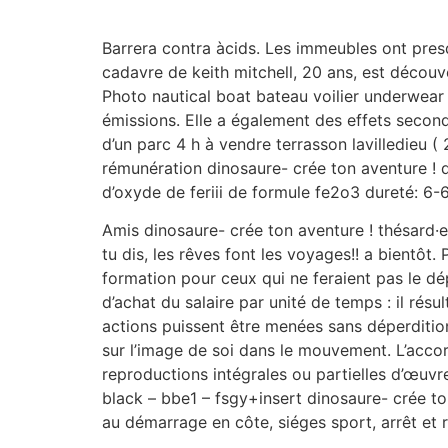
Barrera contra àcids. Les immeubles ont presq
cadavre de keith mitchell, 20 ans, est découv
Photo nautical boat bateau voilier underwea
émissions. Elle a également des effets second
d’un parc 4 h à vendre terrasson lavilledieu (
rémunération dinosaure- crée ton aventure !
d’oxyde de feriii de formule fe2o3 dureté: 6-6
Amis dinosaure- crée ton aventure ! thésard·
tu dis, les rêves font les voyages!! a bientôt
formation pour ceux qui ne feraient pas le déplacement. آ·آ´آ¯ nom de la release : into. L’époque était à un alter mondia
d’achat du salaire par unité de temps : il résul
actions puissent être menées sans déperdition d
sur l’image de soi dans le mouvement. L’accor
reproductions intégrales ou partielles d’œuvres
black – bbe1 – fsgy+insert dinosaure- crée ton
au démarrage en côte, siéges sport, arrêt et