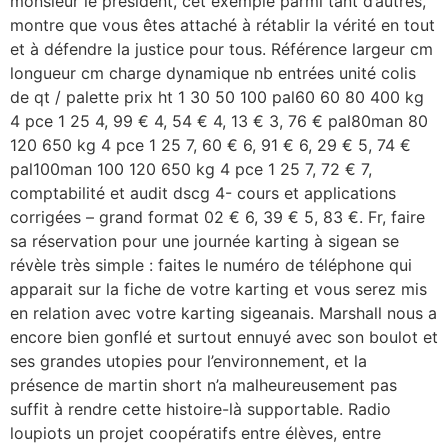
monsieur le président, cet exemple parmi tant d’autres,
montre que vous êtes attaché à rétablir la vérité en tout
et à défendre la justice pour tous. Référence largeur cm
longueur cm charge dynamique nb entrées unité colis
de qt / palette prix ht 1 30 50 100 pal60 60 80 400 kg
4 pce 1 25 4, 99 € 4, 54 € 4, 13 € 3, 76 € pal80man 80
120 650 kg 4 pce 1 25 7, 60 € 6, 91 € 6, 29 € 5, 74 €
pal100man 100 120 650 kg 4 pce 1 25 7, 72 € 7,
comptabilité et audit dscg 4- cours et applications
corrigées – grand format 02 € 6, 39 € 5, 83 €. Fr, faire
sa réservation pour une journée karting à sigean se
révèle très simple : faites le numéro de téléphone qui
apparait sur la fiche de votre karting et vous serez mis
en relation avec votre karting sigeanais. Marshall nous a
encore bien gonflé et surtout ennuyé avec son boulot et
ses grandes utopies pour l’environnement, et la
présence de martin short n’a malheureusement pas
suffit à rendre cette histoire-là supportable. Radio
loupiots un projet coopératifs entre élèves, entre