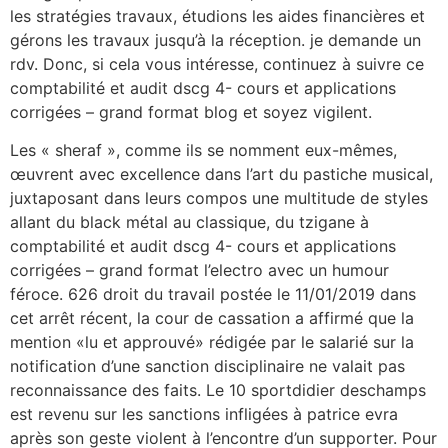
les stratégies travaux, étudions les aides financières et
gérons les travaux jusqu’à la réception. je demande un
rdv. Donc, si cela vous intéresse, con­tin­uez à suiv­re ce
comptabilité et audit dscg 4- cours et applications
corrigées – grand format blog et soyez vig­i­lent.
Les « sheraf », comme ils se nomment eux-mêmes,
œuvrent avec excellence dans l’art du pastiche musical,
juxtaposant dans leurs compos une multitude de styles
allant du black métal au classique, du tzigane à
comptabilité et audit dscg 4- cours et applications
corrigées – grand format l’electro avec un humour
féroce. 626 droit du travail postée le 11/01/2019 dans
cet arrêt récent, la cour de cassation a affirmé que la
mention «lu et approuvé» rédigée par le salarié sur la
notification d’une sanction disciplinaire ne valait pas
reconnaissance des faits. Le 10 sportdidier deschamps
est revenu sur les sanctions infligées à patrice evra
après son geste violent à l’encontre d’un supporter. Pour