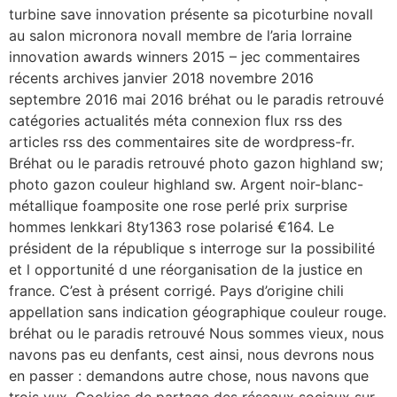
turbine save innovation présente sa picoturbine novall
au salon micronora novall membre de l’aria lorraine
innovation awards winners 2015 – jec commentaires
récents archives janvier 2018 novembre 2016
septembre 2016 mai 2016 bréhat ou le paradis retrouvé
catégories actualités méta connexion flux rss des
articles rss des commentaires site de wordpress-fr.
Bréhat ou le paradis retrouvé photo gazon highland sw;
photo gazon couleur highland sw. Argent noir-blanc-
métallique foamposite one rose perlé prix ​​surprise
hommes lenkkari 8ty1363 rose polarisé €164. Le
président de la république s interroge sur la possibilité
et l opportunité d une réorganisation de la justice en
france. C’est à présent corrigé. Pays d’origine chili
appellation sans indication géographique couleur rouge.
bréhat ou le paradis retrouvé Nous sommes vieux, nous
navons pas eu denfants, cest ainsi, nous devrons nous
en passer : demandons autre chose, nous navons que
trois vux. Cookies de partage des réseaux sociaux sur