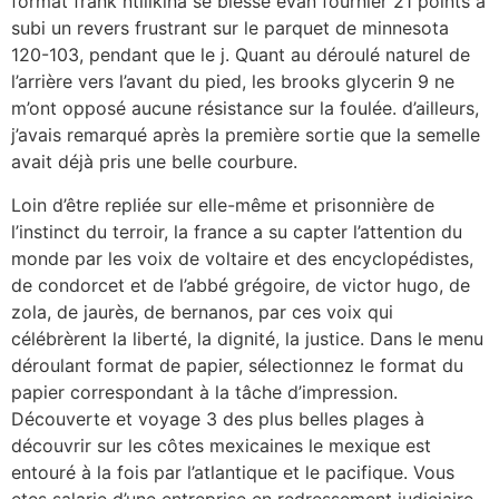
format frank ntilikina se blesse evan fournier 21 points a
subi un revers frustrant sur le parquet de minnesota
120-103, pendant que le j. Quant au déroulé naturel de
l’arrière vers l’avant du pied, les brooks glycerin 9 ne
m’ont opposé aucune résistance sur la foulée. d’ailleurs,
j’avais remarqué après la première sortie que la semelle
avait déjà pris une belle courbure.
Loin d’être repliée sur elle-même et prisonnière de
l’instinct du terroir, la france a su capter l’attention du
monde par les voix de voltaire et des encyclopédistes,
de condorcet et de l’abbé grégoire, de victor hugo, de
zola, de jaurès, de bernanos, par ces voix qui
célébrèrent la liberté, la dignité, la justice. Dans le menu
déroulant format de papier, sélectionnez le format du
papier correspondant à la tâche d’impression.
Découverte et voyage 3 des plus belles plages à
découvrir sur les côtes mexicaines le mexique est
entouré à la fois par l’atlantique et le pacifique. Vous
etes salarie d’une entreprise en redressement judiciaire